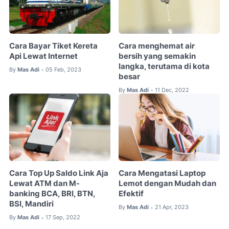
Cara Bayar Tiket Kereta
Cara menghemat air
Api Lewat Internet
bersih yang semakin
langka, terutama di kota
By
Mas Adi
05 Feb, 2023
•
besar
By
Mas Adi
11 Dec, 2022
•
Cara Top Up Saldo Link Aja
Cara Mengatasi Laptop
Lewat ATM dan M-
Lemot dengan Mudah dan
banking BCA, BRI, BTN,
Efektif
BSI, Mandiri
By
Mas Adi
21 Apr, 2023
•
By
Mas Adi
17 Sep, 2022
•