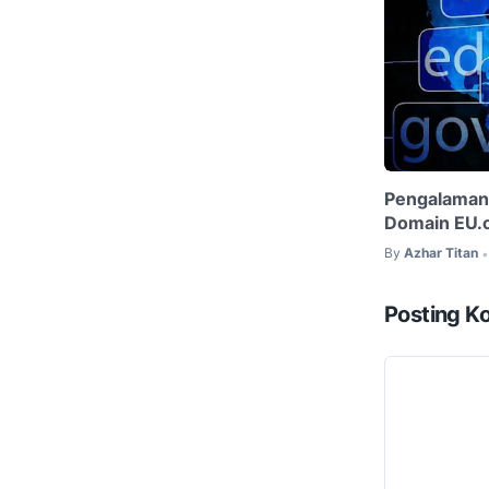
Pengalaman
Domain EU.o
By
Azhar Titan
•
Posting K