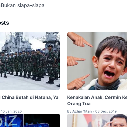
n
Bukan siapa-siapa
osts
 China Betah di Natuna, Ya
Kenakalan Anak, Cermin Ke
Orang Tua
10 Jan, 2020
By
Azhar Titan
08 Dec, 2019
•