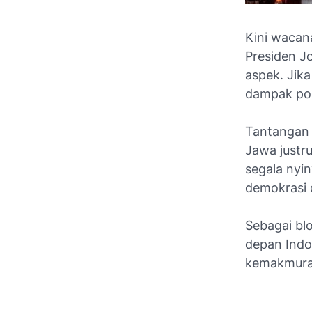
Kini wacan
Presiden J
aspek. Jik
dampak pos
Tantangan 
Jawa justru
segala nyin
demokrasi d
Sebagai blo
depan Indo
kemakmura