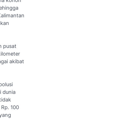
ena konon
sehingga
Kalimantan
tkan
n pusat
kilometer
gai akibat
polusi
i dunia
tidak
 Rp. 100
 yang