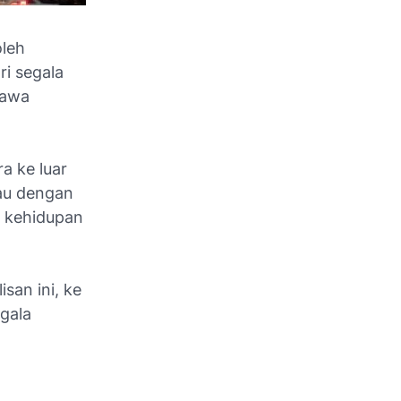
oleh
i segala
bawa
a ke luar
cau dengan
i kehidupan
san ini, ke
gala