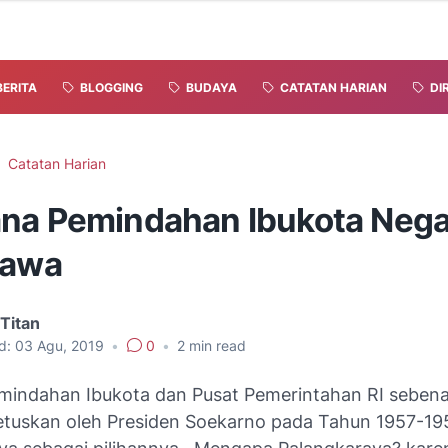
BERITA
BLOGGING
BUDAYA
CATATAN HARIAN
DI
Catatan Harian
na Pemindahan Ibukota Nega
Jawa
Titan
d:
03 Agu, 2019
•
0
•
2
min read
indahan Ibukota dan Pusat Pemerintahan RI seben
etuskan oleh Presiden Soekarno pada Tahun 1957-1