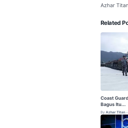
Azhar Tita
Related P
Coast Guard
Bagus Itu...
By
Azhar Titan
•