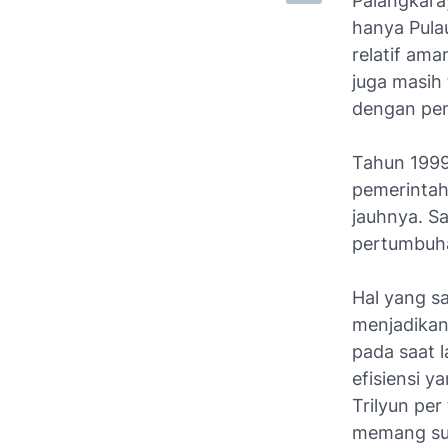
Palangkara
hanya Pulau
relatif ama
juga masih 
dengan pe
Tahun 1999
pemerintah
jauhnya. S
pertumbuha
Hal yang s
menjadikan
pada saat 
efisiensi y
Trilyun per
memang su