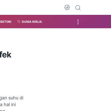
REKTORI
DUNIA KERJA
fek
gan suhu di
 hal ini