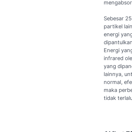
mengabsor
Sebesar 25
partikel la
energi yan
dipantulka
Energi yang
infrared o
yang dipan
lainnya, u
normal, ef
maka perbe
tidak terla