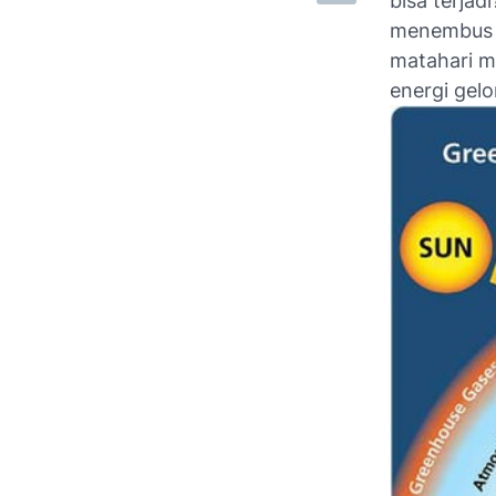
bisa terjad
menembus r
matahari m
energi gel