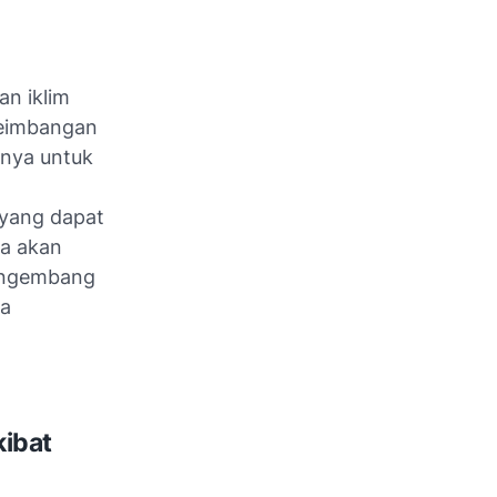
n iklim
seimbangan
nya untuk
 yang dapat
ga akan
mengembang
ra
ibat