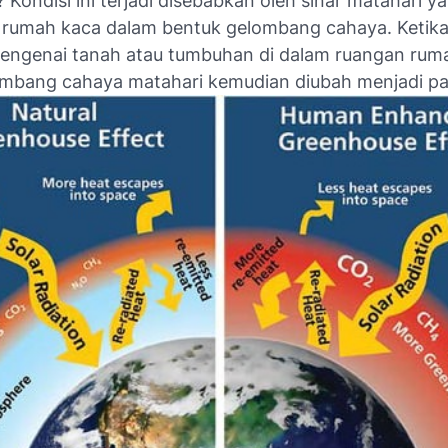
i? Kondisi ini terjadi disebabkan oleh sinar matahari y
umah kaca dalam bentuk gelombang cahaya. Ketika
engenai tanah atau tumbuhan di dalam ruangan rum
ombang cahaya matahari kemudian diubah menjadi pa