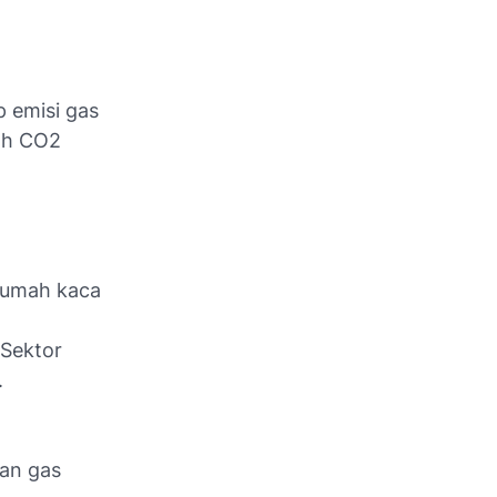
 emisi gas
ah CO2
 rumah kaca
Sektor
.
an gas