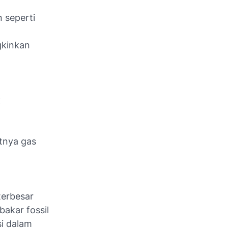
 seperti
gkinkan
k
tnya gas
terbesar
akar fossil
si dalam