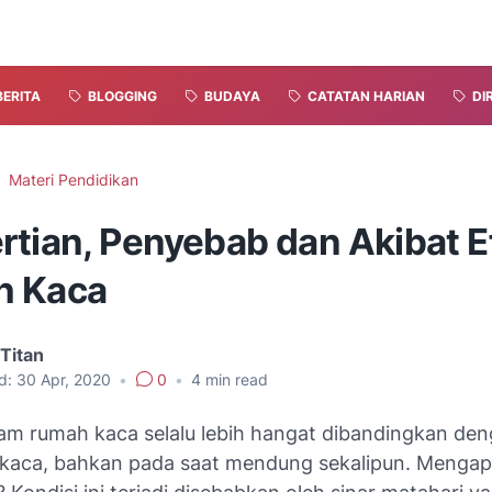
BERITA
BLOGGING
BUDAYA
CATATAN HARIAN
DI
Materi Pendidikan
rtian, Penyebab dan Akibat E
h Kaca
Titan
d:
30 Apr, 2020
•
0
•
4
min read
lam rumah kaca selalu lebih hangat dibandingkan den
 kaca, bahkan pada saat mendung sekalipun. Mengapa