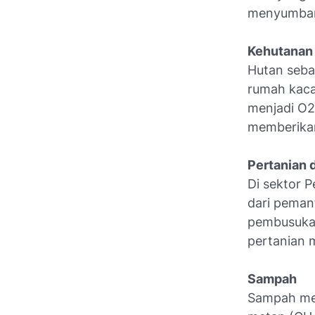
menyumban
Kehutanan
Hutan seba
rumah kaca
menjadi O2
memberikan
Pertanian 
Di sektor 
dari peman
pembusukan
pertanian 
Sampah
Sampah mer