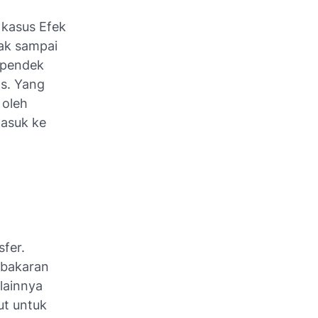
 kasus Efek
dak sampai
 pendek
as. Yang
 oleh
masuk ke
fer.
mbakaran
lainnya
t untuk