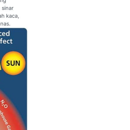
ang
 sinar
ah kaca,
nas.