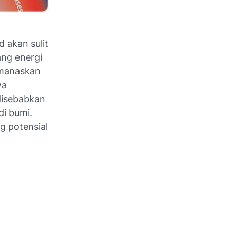
 akan sulit
ang energi
emanaskan
wa
disebabkan
di bumi.
g potensial