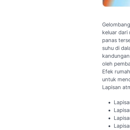
Gelombang e
keluar dari
panas ters
suhu di da
kandungan 
oleh pembak
Efek rumah
untuk men
Lapisan atm
Lapisa
Lapisa
Lapisa
Lapisa