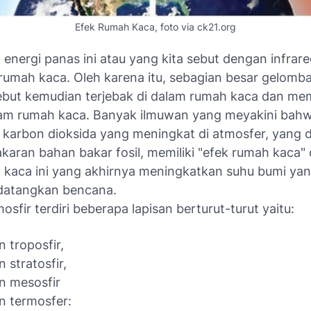
Efek Rumah Kaca, foto via ck21.org
nergi panas ini atau yang kita sebut dengan infrared
 rumah kaca. Oleh karena itu, sebagian besar gelomb
ebut kemudian terjebak di dalam rumah kaca dan m
lam rumah kaca. Banyak ilmuwan yang meyakini bah
karbon dioksida yang meningkat di atmosfer, yang 
aran bahan bakar fosil, memiliki "efek rumah kaca" 
 kaca ini yang akhirnya meningkatkan suhu bumi yan
datangkan bencana.
osfir terdiri beberapa lapisan berturut-turut yaitu:
n troposfir,
n stratosfir,
n mesosfir
n termosfer: