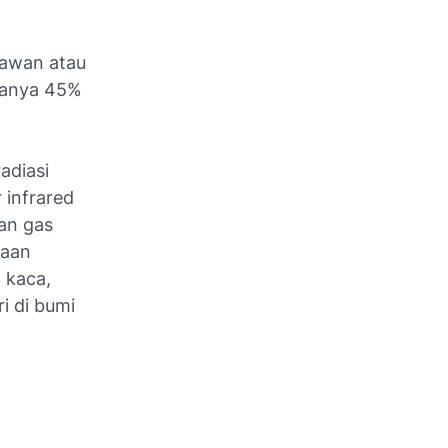
 awan atau
isanya 45%
adiasi
 infrared
an gas
daan
 kaca,
i di bumi