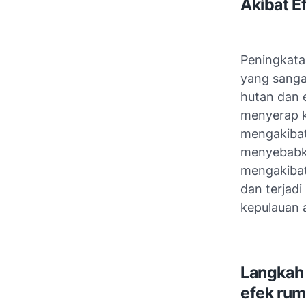
Akibat E
Peningkata
yang sanga
hutan dan 
menyerap k
mengakibat
menyebabka
mengakibat
dan terjad
kepulauan 
Langkah 
efek rum