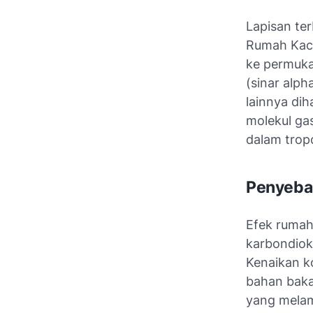
Lapisan te
Rumah Kaca
ke permuka
(sinar alph
lainnya di
molekul ga
dalam tropo
Penyeba
Efek rumah
karbondiok
Kenaikan k
bahan baka
yang mela