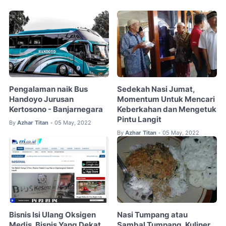
Pengalaman naik Bus
Sedekah Nasi Jumat,
Handoyo Jurusan
Momentum Untuk Mencari
Kertosono - Banjarnegara
Keberkahan dan Mengetuk
Pintu Langit
By
Azhar Titan
05 May, 2022
•
By
Azhar Titan
05 May, 2022
•
Bisnis Isi Ulang Oksigen
Nasi Tumpang atau
Medis, Bisnis Yang Dekat
Sambal Tumpang, Kuliner