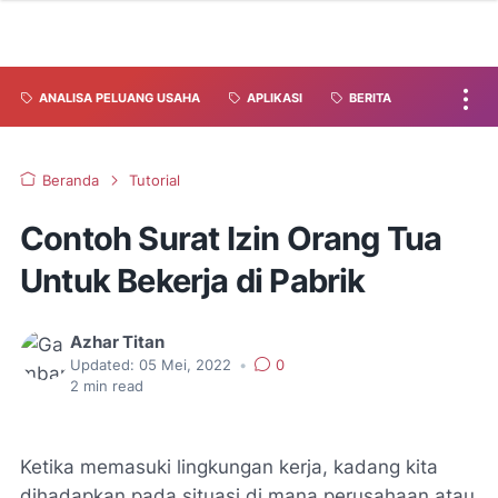
ANALISA PELUANG USAHA
APLIKASI
BERITA
Beranda
Tutorial
Contoh Surat Izin Orang Tua
Untuk Bekerja di Pabrik
Azhar Titan
Updated:
05 Mei, 2022
•
0
2
min read
Ketika memasuki lingkungan kerja, kadang kita
dihadapkan pada situasi di mana perusahaan atau