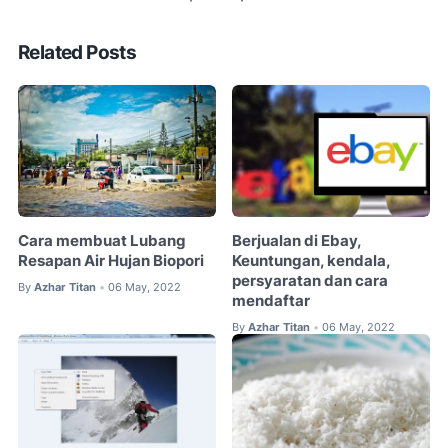
Related Posts
Cara membuat Lubang
Berjualan di Ebay,
Resapan Air Hujan Biopori
Keuntungan, kendala,
persyaratan dan cara
By
Azhar Titan
06 May, 2022
•
mendaftar
By
Azhar Titan
06 May, 2022
•