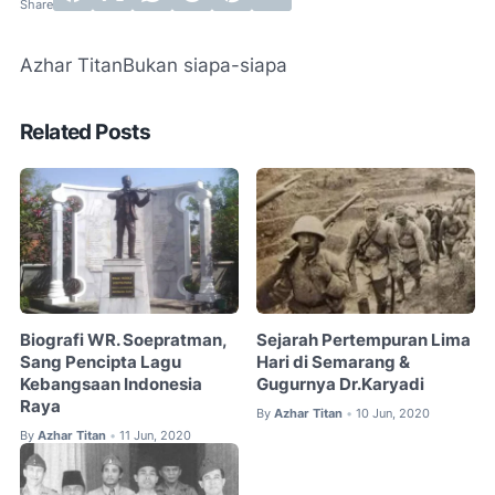
Azhar Titan
Bukan siapa-siapa
Related Posts
Biografi WR. Soepratman,
Sejarah Pertempuran Lima
Sang Pencipta Lagu
Hari di Semarang &
Kebangsaan Indonesia
Gugurnya Dr.Karyadi
Raya
By
Azhar Titan
10 Jun, 2020
•
By
Azhar Titan
11 Jun, 2020
•