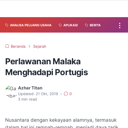
ANALISA PELUANG USAHA
APLIKASI
BERITA
Beranda
Sejarah
Perlawanan Malaka
Menghadapi Portugis
Azhar Titan
Updated:
21 Okt, 2019
•
0
3
min read
Nusantara dengan kekayaan alamnya, termasuk
dalam hal ini rempah-rempah, menjadi daya tarik