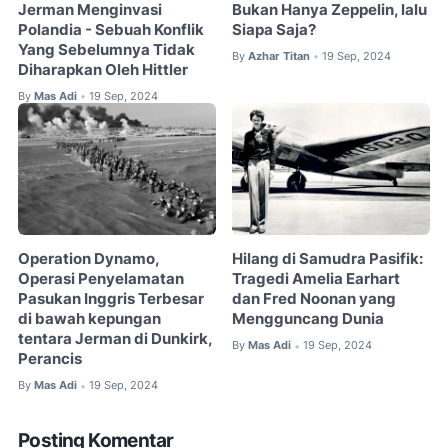
Jerman Menginvasi
Bukan Hanya Zeppelin, lalu
Polandia - Sebuah Konflik
Siapa Saja?
Yang Sebelumnya Tidak
By
Azhar Titan
19 Sep, 2024
•
Diharapkan Oleh Hittler
By
Mas Adi
19 Sep, 2024
•
Operation Dynamo,
Hilang di Samudra Pasifik:
Operasi Penyelamatan
Tragedi Amelia Earhart
Pasukan Inggris Terbesar
dan Fred Noonan yang
di bawah kepungan
Mengguncang Dunia
tentara Jerman di Dunkirk,
By
Mas Adi
19 Sep, 2024
•
Perancis
By
Mas Adi
19 Sep, 2024
•
Posting Komentar