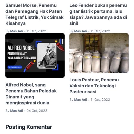
Samuel Morse, Penemu
Leo Fender bukan penemu
dan Pemegang Hak Paten
gitar listrik pertama, lalu
Telegraf Listrik, Yuk Simak
siapa? Jawabannya ada di
Kisahnya
sini!
By
Mas Adi
11 Oct, 2022
By
Mas Adi
11 Oct, 2022
•
•
Louis Pasteur, Penemu
Alfred Nobel, sang
Vaksin dan Teknologi
Penemu Bahan Peledak
Pasteurisasi
Dinamit yang
By
Mas Adi
11 Oct, 2022
•
menginspirasi dunia
By
Mas Adi
04 Oct, 2022
•
Posting Komentar