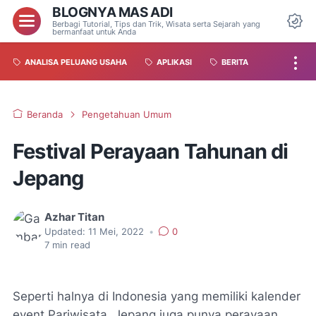
BLOGNYA MAS ADI
Berbagi Tutorial, Tips dan Trik, Wisata serta Sejarah yang
bermanfaat untuk Anda
ANALISA PELUANG USAHA
APLIKASI
BERITA
Beranda
Pengetahuan Umum
Festival Perayaan Tahunan di
Jepang
Azhar Titan
Updated:
11 Mei, 2022
•
0
7
min read
Seperti halnya di Indonesia yang memiliki kalender
event Pariwisata, Jepang juga punya perayaan