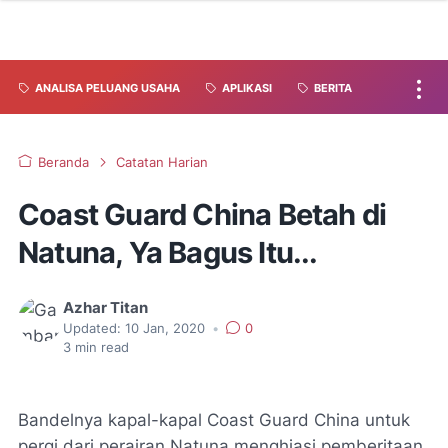
ANALISA PELUANG USAHA
APLIKASI
BERITA
Beranda
Catatan Harian
Coast Guard China Betah di
Natuna, Ya Bagus Itu...
Azhar Titan
Updated:
10 Jan, 2020
•
0
3
min read
Bandelnya kapal-kapal Coast Guard China untuk
pergi dari perairan Natuna menghiasi pemberitaan