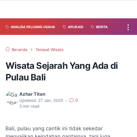
ANALISA PELUANG USAHA
APLIKASI
BERITA
Beranda
Tempat Wisata
Wisata Sejarah Yang Ada di
Pulau Bali
Azhar Titan
Updated:
27 Jan, 2020
•
0
3
min read
Bali, pulau yang cantik ini tidak sekedar
menyajikan keindahan pantainya, tapi juga