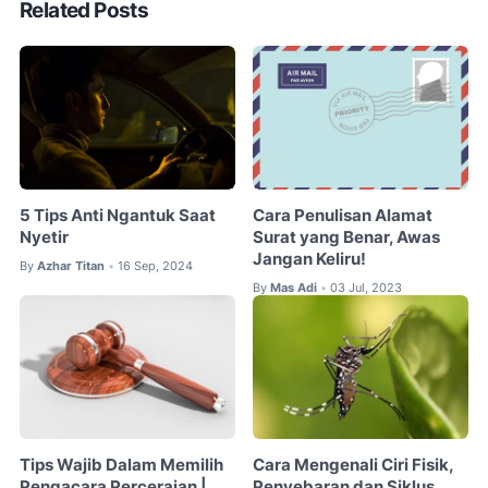
Related Posts
5 Tips Anti Ngantuk Saat
Cara Penulisan Alamat
Nyetir
Surat yang Benar, Awas
Jangan Keliru!
By
Azhar Titan
16 Sep, 2024
•
By
Mas Adi
03 Jul, 2023
•
Tips Wajib Dalam Memilih
Cara Mengenali Ciri Fisik,
Pengacara Perceraian |
Penyebaran dan Siklus