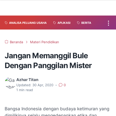
ANALISA PELUANG USAHA
APLIKASI
BERITA
Beranda
Materi Pendidikan
Jangan Memanggil Bule
Dengan Panggilan Mister
Azhar Titan
Updated:
30 Apr, 2020
•
0
1
min read
Bangsa Indonesia dengan budaya ketimuran yang
dimilikinya selalu mengedepankan etika dan