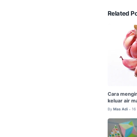
Related P
Cara mengir
keluar air m
By
Mas Adi
16
•