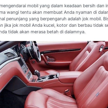
a mengendarai mobil yang dalam keadaan bersih dan i
ma wangi tentu akan membuat Anda nyaman di dala
 hal penunjang yang berpengaruh adalah jok mobil. Bi
 jika jok mobil Anda kucel, kotor dan berbau tidak s
nda tidak akan merasa betah di dalamnya.