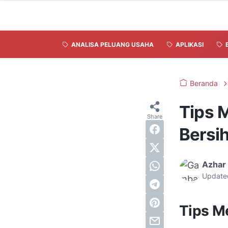
ANALISA PELUANG USAHA
APLIKASI
Beranda
Tips 
Bersih
Azhar 
Update
Tips M