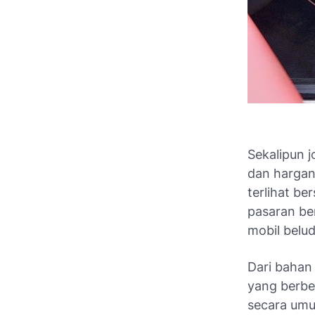
Sekalipun 
dan hargan
terlihat be
pasaran ber
mobil belud
Dari bahan
yang berbe
secara umu