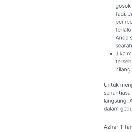
gosok
tadi. 
pember
terlal
Anda s
searah
Jika m
terseb
hilang.
Untuk menj
senantiasa 
langsung. 
dalam gedu
Azhar Tita