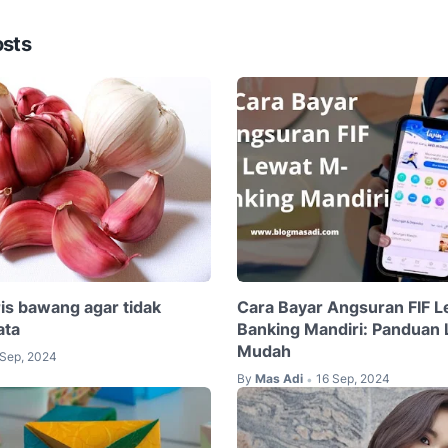
osts
is bawang agar tidak
Cara Bayar Angsuran FIF 
ata
Banking Mandiri: Panduan
Mudah
 Sep, 2024
By
Mas Adi
16 Sep, 2024
•