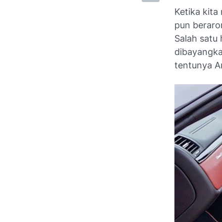
Ketika kit
pun beraro
Salah satu
dibayangkan
tentunya A