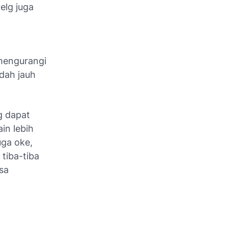
elg juga
mengurangi
dah jauh
g dapat
in lebih
uga oke,
 tiba-tiba
sa