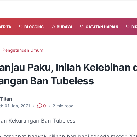
BERITA
BLOGGING
BUDAYA
CATATAN HARIAN
DI
Pengetahuan Umum
anjau Paku, Inilah Kelebihan 
angan Ban Tubeless
Titan
d:
01 Jan, 2021
•
0
•
2
min read
dan Kekurangan Ban Tubeless
ni terdapat banyak pilihan ban bagi sepeda motor. Y