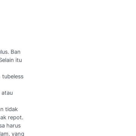
lus. Ban
elain itu
 tubeless
 atau
n tidak
ak repot.
sa harus
lam, yang