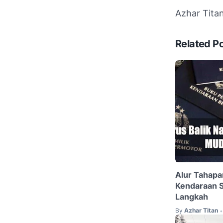
Azhar Tita
Related P
Alur Tahapa
Kendaraan S
Langkah
By
Azhar Titan
•