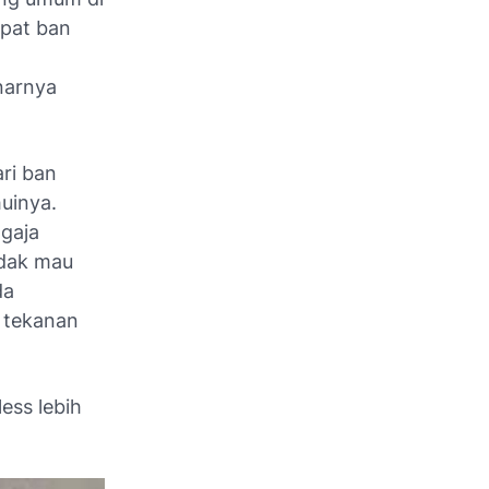
apat ban
narnya
ri ban
uinya.
gaja
idak mau
da
k tekanan
ess lebih