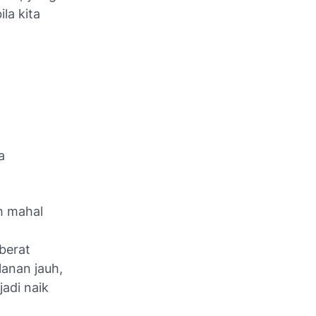
la kita
a
ih mahal
 berat
lanan jauh,
adi naik