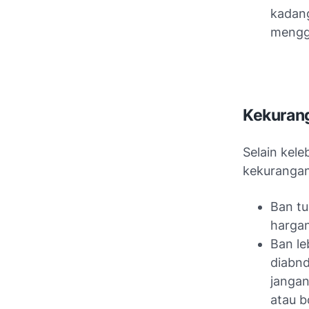
kadang
mengg
Kekurang
Selain kele
kekurangan,
Ban tu
hargan
Ban le
diabnd
jangan
atau b