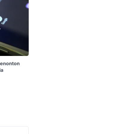
Penonton
ia