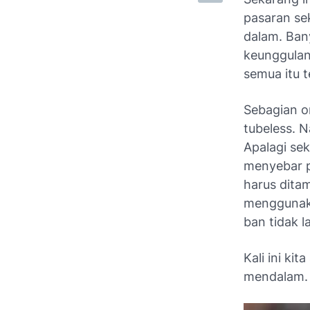
pasaran se
dalam. Ban
keunggulan
semua itu 
Sebagian o
tubeless. 
Apalagi se
menyebar p
harus ditam
menggunakan
ban tidak 
Kali ini ki
mendalam. 