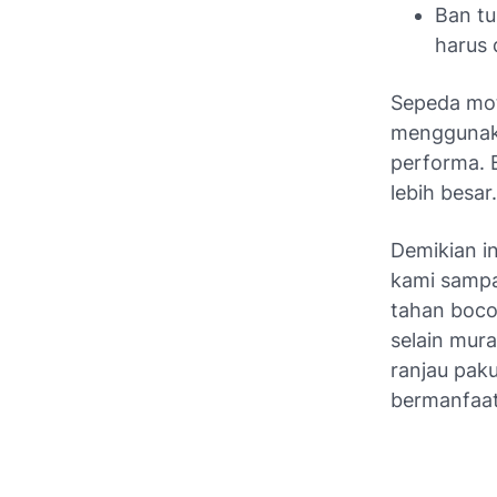
Ban tu
harus 
Sepeda mot
menggunaka
performa. 
lebih besar.
Demikian i
kami sampa
tahan bocor
selain mura
ranjau pak
bermanfaat,