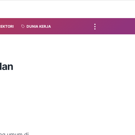
REKTORI
DUNIA KERJA
dan
ang umum di