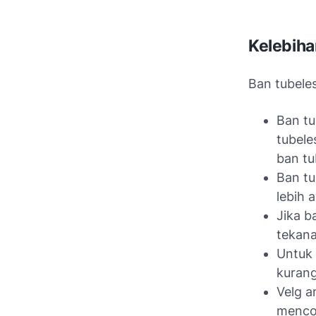
Kelebiha
Ban tubeles
Ban tu
tubele
ban tu
Ban tu
lebih 
Jika b
tekana
Untuk 
kurang
Velg a
mencon