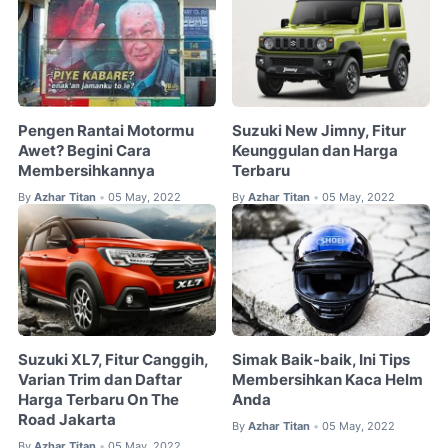
Pengen Rantai Motormu
Suzuki New Jimny, Fitur
Awet? Begini Cara
Keunggulan dan Harga
Membersihkannya
Terbaru
By
Azhar Titan
05 May, 2022
By
Azhar Titan
05 May, 2022
•
•
Suzuki XL7, Fitur Canggih,
Simak Baik-baik, Ini Tips
Varian Trim dan Daftar
Membersihkan Kaca Helm
Harga Terbaru On The
Anda
Road Jakarta
By
Azhar Titan
05 May, 2022
•
By
Azhar Titan
05 May, 2022
•