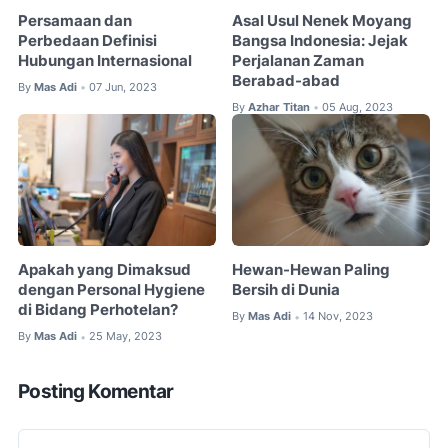
Persamaan dan
Asal Usul Nenek Moyang
Perbedaan Definisi
Bangsa Indonesia: Jejak
Hubungan Internasional
Perjalanan Zaman
Berabad-abad
By
Mas Adi
07 Jun, 2023
•
By
Azhar Titan
05 Aug, 2023
•
Apakah yang Dimaksud
Hewan-Hewan Paling
dengan Personal Hygiene
Bersih di Dunia
di Bidang Perhotelan?
By
Mas Adi
14 Nov, 2023
•
By
Mas Adi
25 May, 2023
•
Posting Komentar