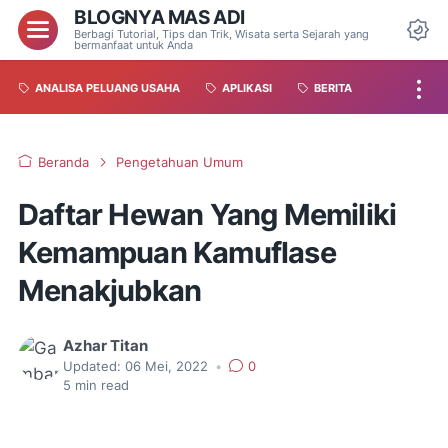
BLOGNYA MAS ADI
Berbagi Tutorial, Tips dan Trik, Wisata serta Sejarah yang
bermanfaat untuk Anda
ANALISA PELUANG USAHA
APLIKASI
BERITA
Beranda
Pengetahuan Umum
Daftar Hewan Yang Memiliki
Kemampuan Kamuflase
Menakjubkan
Azhar Titan
Updated:
06 Mei, 2022
•
0
5
min read