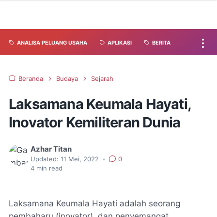
ANALISA PELUANG USAHA
APLIKASI
BERITA
Beranda
Budaya
Sejarah
Laksamana Keumala Hayati,
Inovator Kemiliteran Dunia
Azhar Titan
Updated:
11 Mei, 2022
•
0
4
min read
Laksamana Keumala Hayati adalah seorang
pembaharu (inovator), dan penyemangat