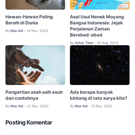
Hewan-Hewan Paling
Asal Usul Nenek Moyang
Bersih di Dunia
Bangsa Indonesia: Jejak
Perjalanan Zaman
By
Mas Adi
14 Nov, 2023
•
Berabad-abad
By
Azhar Titan
05 Aug, 2023
•
Pengertian asah asih asuh
Ada berapa banyak
dan contohnya
bintang di tata surya kita?
By
Mas Adi
22 Nov, 2023
By
Mas Adi
15 Nov, 2023
•
•
Posting Komentar