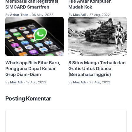
Membatalkan Registrasi
File Antar Komputer,
SIMCARD Smartfren
Mudah Kok
By
Azhar Titan
06 May, 2022
By
Mas Adi
27 Aug, 2022
•
•
Whatsapp Rilis Fitur Baru,
8 Situs Manga Terbaik dan
Pengguna Dapat Keluar
Gratis Untuk Dibaca
Grup Diam-Diam
(Berbahasa Inggris)
By
Mas Adi
17 Aug, 2022
By
Mas Adi
23 Aug, 2022
•
•
Posting Komentar