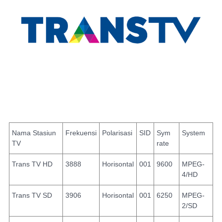
Nama Stasiun
Frekuensi
Polarisasi
SID
Sym
System
TV
rate
Trans TV HD
3888
Horisontal
001
9600
MPEG-
4/HD
Trans TV SD
3906
Horisontal
001
6250
MPEG-
2/SD