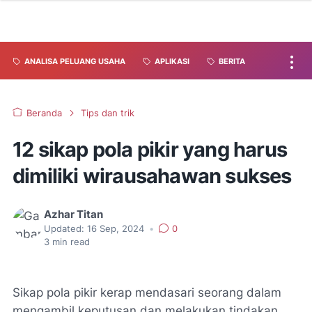
ANALISA PELUANG USAHA
APLIKASI
BERITA
Beranda
Tips dan trik
12 sikap pola pikir yang harus
dimiliki wirausahawan sukses
Azhar Titan
Updated:
16 Sep, 2024
•
0
3
min read
Sikap pola pikir kerap mendasari seorang dalam
mengambil keputusan dan melakukan tindakan.