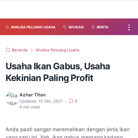
ANALISA PELUANG USAHA
APLIKASI
BERITA
Beranda
Analisa Peluang Usaha
Usaha Ikan Gabus, Usaha
Kekinian Paling Profit
Azhar Titan
Updated:
15 Okt, 2021
•
0
4
min read
Anda pasti sangat meremehkan dengan jenis ikan
yang satu ini. Yah, ikan gabus memang kadang