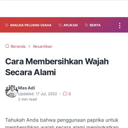
ANALISA PELUANG USAHA
APLIKASI
BERITA
Beranda
Kecantikan
Cara Membersihkan Wajah
Secara Alami
Mas Adi
Updated:
17 Jul, 2022
•
0
2
min read
Tahukah Anda bahwa penggunaan paprika untuk
membersihkan wajah secara alami meningkatkan