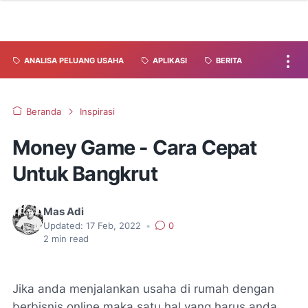
ANALISA PELUANG USAHA
APLIKASI
BERITA
Beranda
Inspirasi
Money Game - Cara Cepat
Untuk Bangkrut
Mas Adi
Updated:
17 Feb, 2022
•
0
2
min read
Jika anda menjalankan usaha di rumah dengan
berbisnis online maka satu hal yang harus anda