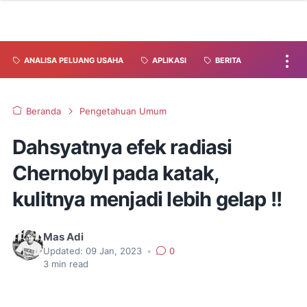
ANALISA PELUANG USAHA
APLIKASI
BERITA
Beranda
Pengetahuan Umum
Dahsyatnya efek radiasi
Chernobyl pada katak,
kulitnya menjadi lebih gelap !!
Mas Adi
Updated:
09 Jan, 2023
•
0
3
min read