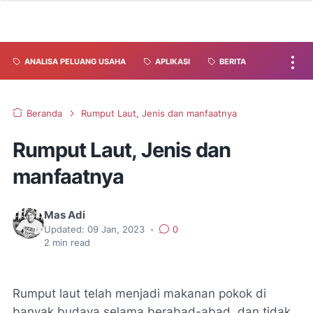
ANALISA PELUANG USAHA
APLIKASI
BERITA
Beranda
Rumput Laut, Jenis dan manfaatnya
Rumput Laut, Jenis dan
manfaatnya
Mas Adi
Updated:
09 Jan, 2023
•
0
2
min read
Rumput laut telah menjadi makanan pokok di
banyak budaya selama berabad-abad, dan tidak