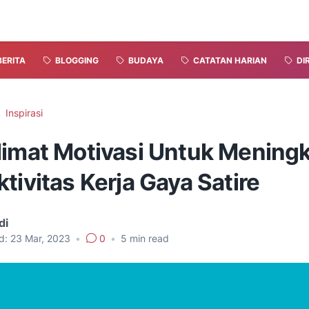
BERITA
BLOGGING
BUDAYA
CATATAN HARIAN
DI
Inspirasi
limat Motivasi Untuk Mening
tivitas Kerja Gaya Satire
di
d:
23 Mar, 2023
•
0
•
5
min read