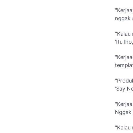
"Kerja
nggak s
"Kalau 
'Itu lho
"Kerja
templat
"Produ
'Say No
"Kerja
Nggak j
"Kalau