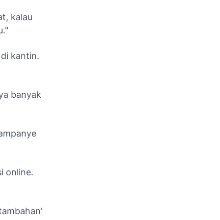
t, kalau
u."
di kantin.
nya banyak
 kampanye
 online.
 tambahan'