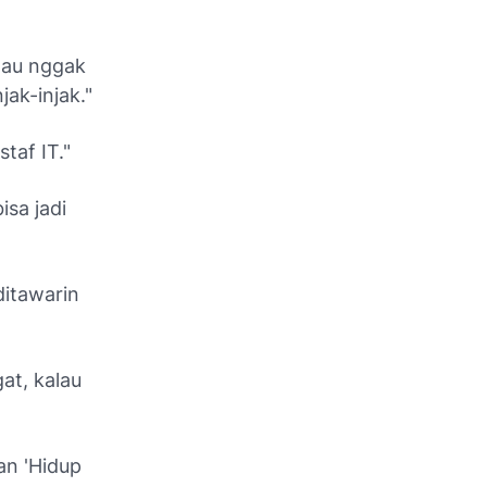
alau nggak
jak-injak."
taf IT."
isa jadi
ditawarin
at, kalau
an 'Hidup