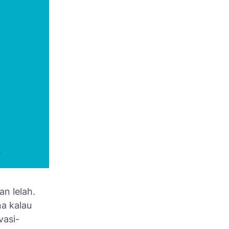
n lelah.
na kalau
vasi-