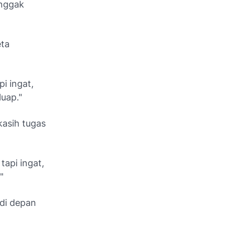
 nggak
eta
i ingat,
luap."
kasih tugas
tapi ingat,
"
 di depan