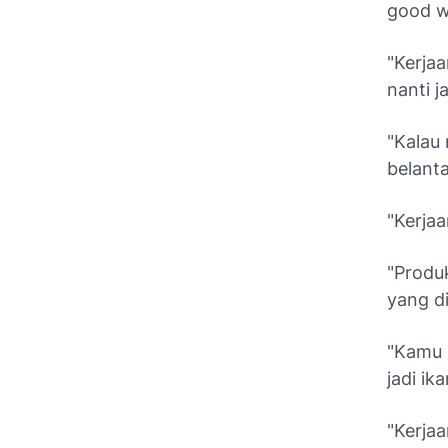
good wo
"Kerjaa
nanti 
"Kalau 
belanta
"Kerjaa
"Produk
yang di
"Kamu b
jadi ik
"Kerja