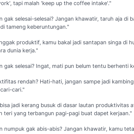
rk', tapi malah 'keep up the coffee intake'."
n gak selesai-selesai? Jangan khawatir, taruh aja di b
jadi tameng keberuntungan."
nggak produktif, kamu bakal jadi santapan singa di h
ra dunia kerja."
n gak selesai? Ingat, mati pun belum tentu berhenti ke
tifitas rendah? Hati-hati, jangan sampe jadi kambin
cari-cari."
isa jadi kerang busuk di dasar lautan produktivitas a
an teri yang terbangun pagi-pagi buat dapet kerjaan."
an numpuk gak abis-abis? Jangan khawatir, kamu tetap