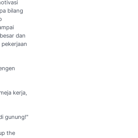
otivasi
pa bilang
p
sampai
besar dan
 pekerjaan
pengen
meja kerja,
di gunung!"
up the