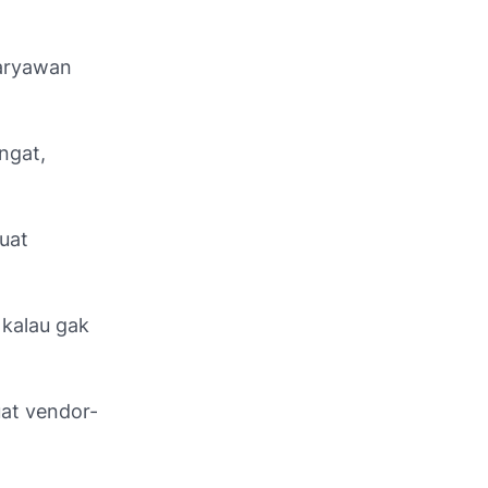
karyawan
ngat,
uat
 kalau gak
uat vendor-