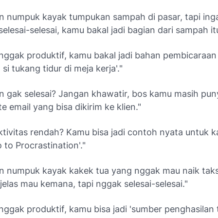
an numpuk kayak tumpukan sampah di pasar, tapi inga
elesai-selesai, kamu bakal jadi bagian dari sampah it
nggak produktif, kamu bakal jadi bahan pembicaraan 
, si tukang tidur di meja kerja'."
an gak selesai? Jangan khawatir, bos kamu masih pu
e email yang bisa dikirim ke klien."
ktivitas rendah? Kamu bisa jadi contoh nyata untuk
 to Procrastination'."
an numpuk kayak kakek tua yang nggak mau naik taksi
elas mau kemana, tapi nggak selesai-selesai."
 nggak produktif, kamu bisa jadi 'sumber penghasilan