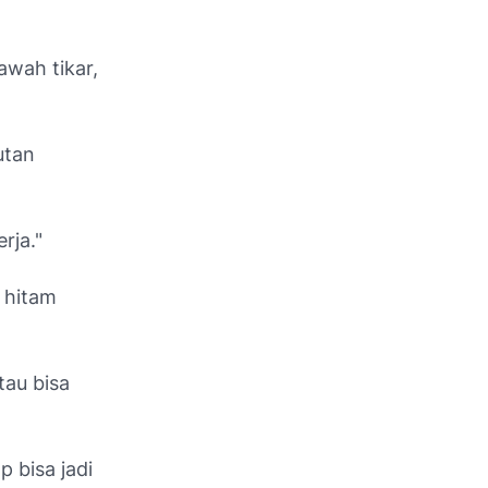
awah tikar,
utan
rja."
g hitam
tau bisa
 bisa jadi