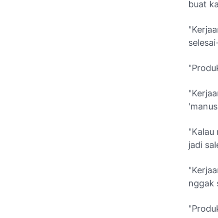
buat ka
"Kerja
selesai
"Produk
"Kerjaa
'manusi
"Kalau 
jadi sa
"Kerja
nggak s
"Produk