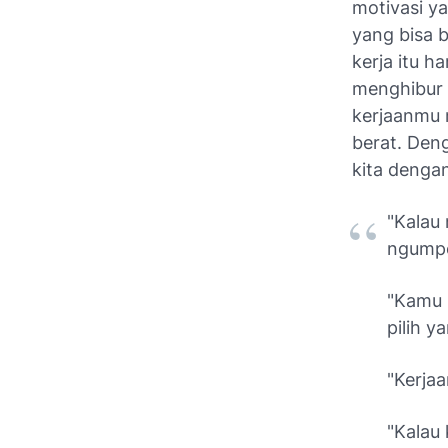
motivasi ya
yang bisa b
kerja itu h
menghibur d
kerjaanmu 
berat. Den
kita denga
"Kalau
ngumpe
"Kamu b
pilih 
"Kerjaa
"Kalau