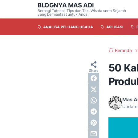
BLOGNYA MAS ADI
Berbagi Tutorial, Tips dan Trik, Wisata serta Sejarah
yang bermanfaat untuk Anda
ANALISA PELUANG USAHA
APLIKASI
Beranda
50 Ka
Produk
Mas A
Update