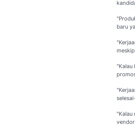
kandida
"Produ
baru ya
"Kerjaa
meskip
"Kalau
promosi
"Kerjaa
selesai
"Kalau
vendor 