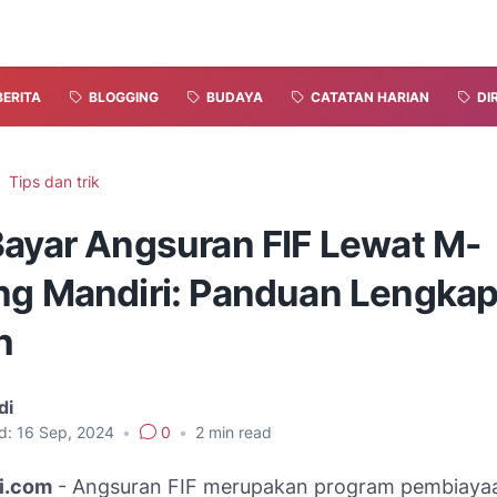
BERITA
BLOGGING
BUDAYA
CATATAN HARIAN
DI
Tips dan trik
Bayar Angsuran FIF Lewat M-
ng Mandiri: Panduan Lengkap
h
di
d:
16 Sep, 2024
•
0
•
2
min read
i.com
- Angsuran FIF merupakan program pembiaya