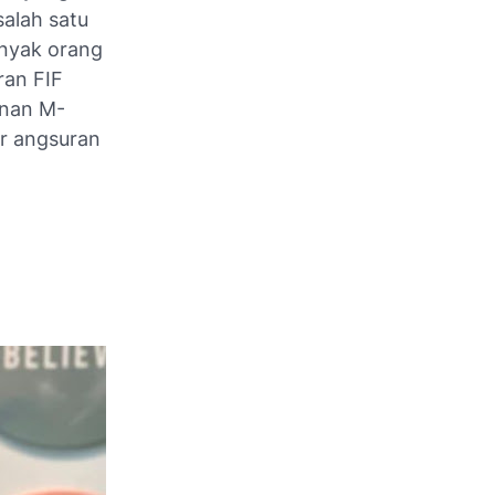
salah satu
anyak orang
ran FIF
anan M-
ar angsuran