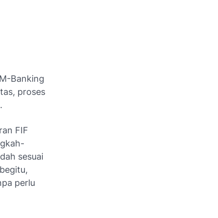
t M-Banking
tas, proses
.
ran FIF
ngkah-
udah sesuai
begitu,
pa perlu