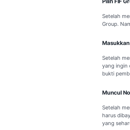
Pilih FIF 
Setelah me
Group. Nam
Masukkan
Setelah me
yang ingin
bukti pemb
Muncul No
Setelah me
harus diba
yang sehar