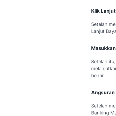
Klik Lanju
Setelah me
Lanjut Bay
Masukkan 
Setelah itu
melanjutka
benar.
Angsuran F
Setelah me
Banking Man