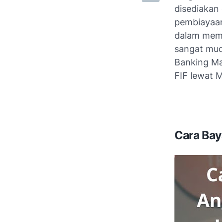
disediakan 
pembiayaan
dalam meme
sangat mud
Banking Man
FIF lewat 
Cara Bay