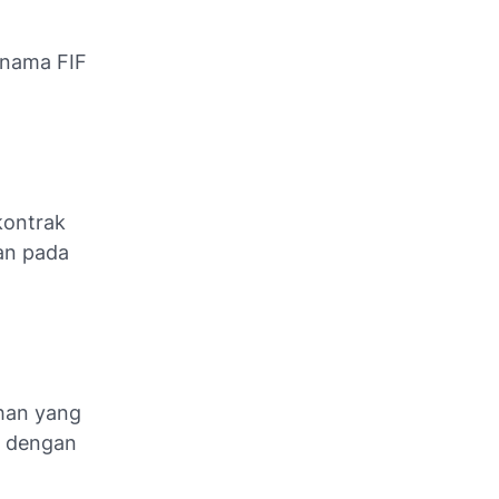
 nama FIF
kontrak
an pada
han yang
i dengan