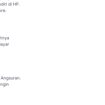
iri di HP.
ore.
utnya
layar
 Angsuran.
ingin