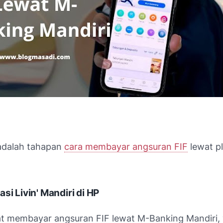
 adalah tahapan
cara membayar angsuran FIF
lewat pl
si Livin' Mandiri di HP
t membayar angsuran FIF lewat M-Banking Mandiri,