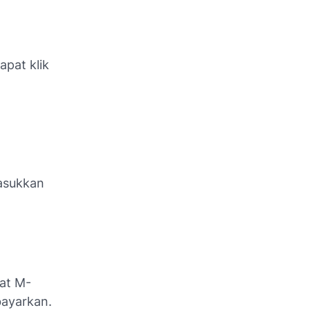
apat klik
asukkan
at M-
bayarkan.