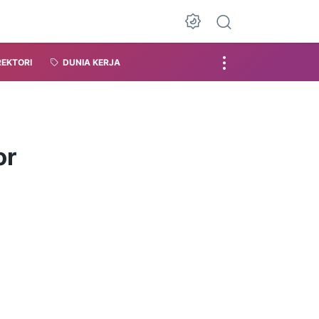
REKTORI
DUNIA KERJA
or