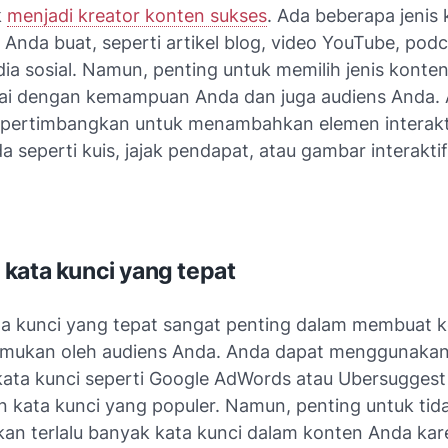
k
menjadi kreator konten sukses
. Ada beberapa jenis
Anda buat, seperti artikel blog, video YouTube, podc
ia sosial. Namun, penting untuk memilih jenis konte
uai dengan kemampuan Anda dan juga audiens Anda. 
ertimbangkan untuk menambahkan elemen interakti
 seperti kuis, jajak pendapat, atau gambar interaktif
kata kunci yang tepat
ta kunci yang tepat sangat penting dalam membuat 
mukan oleh audiens Anda. Anda dapat menggunakan
kata kunci seperti Google AdWords atau Ubersuggest
kata kunci yang populer. Namun, penting untuk tid
n terlalu banyak kata kunci dalam konten Anda kar