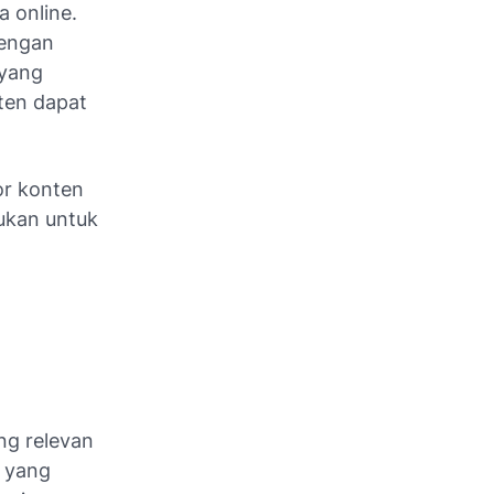
 online.
dengan
 yang
nten dapat
or konten
ukan untuk
ng relevan
 yang