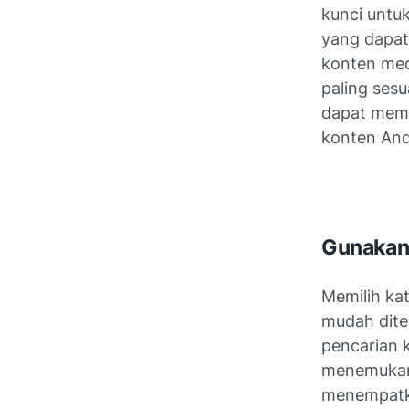
kunci untu
yang dapat 
konten med
paling ses
dapat memp
konten Anda
Gunakan 
Memilih ka
mudah dite
pencarian 
menemukan 
menempatka