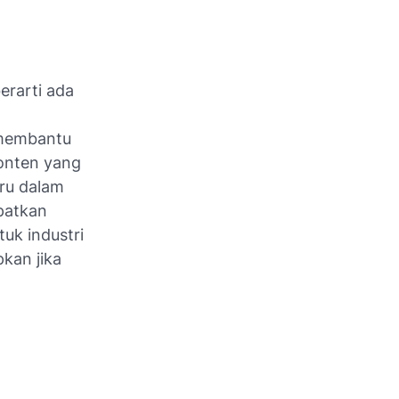
erarti ada
 membantu
konten yang
ru dalam
patkan
tuk industri
kan jika