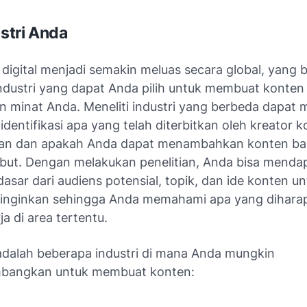
ustri Anda
igital menjadi semakin meluas secara global, yang b
ndustri yang dapat Anda pilih untuk membuat konten
n minat Anda. Meneliti industri yang berbeda dapat
entifikasi apa yang telah diterbitkan oleh kreator 
an dan apakah Anda dapat menambahkan konten ba
ebut. Dengan melakukan penelitian, Anda bisa menda
sar dari audiens potensial, topik, dan ide konten un
inginkan sehingga Anda memahami apa yang diharap
a di area tertentu.
 adalah beberapa industri di mana Anda mungkin
bangkan untuk membuat konten: