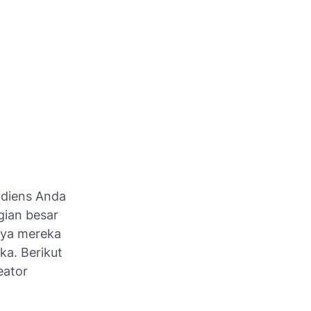
udiens Anda
ian besar
nya mereka
a. Berikut
eator