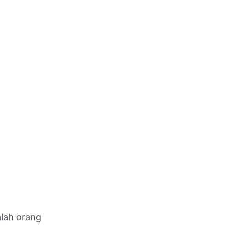
alah orang