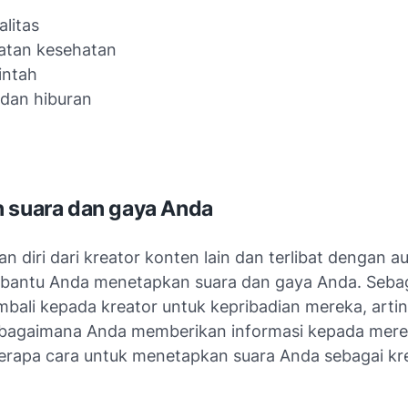
alitas
atan kesehatan
intah
dan hiburan
 suara dan gaya Anda
 diri dari kreator konten lain dan terlibat dengan a
antu Anda menetapkan suara dan gaya Anda. Sebag
mbali kepada kreator untuk kepribadian mereka, arti
bagaimana Anda memberikan informasi kepada merek
erapa cara untuk menetapkan suara Anda sebagai kr