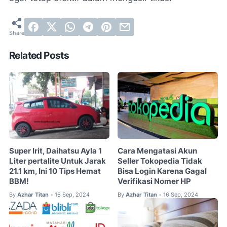
Related Posts
Super Irit, Daihatsu Ayla 1
Cara Mengatasi Akun
Liter pertalite Untuk Jarak
Seller Tokopedia Tidak
21.1 km, Ini 10 Tips Hemat
Bisa Login Karena Gagal
BBM!
Verifikasi Nomer HP
By
Azhar Titan
16 Sep, 2024
By
Azhar Titan
16 Sep, 2024
•
•