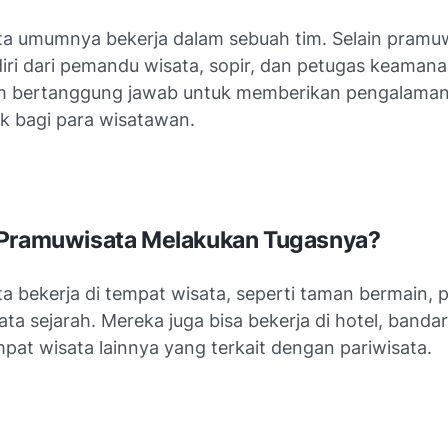
a umumnya bekerja dalam sebuah tim. Selain pramuw
rdiri dari pemandu wisata, sopir, dan petugas keaman
m bertanggung jawab untuk memberikan pengalaman
ik bagi para wisatawan.
 Pramuwisata Melakukan Tugasnya?
a bekerja di tempat wisata, seperti taman bermain, p
ta sejarah. Mereka juga bisa bekerja di hotel, banda
pat wisata lainnya yang terkait dengan pariwisata.