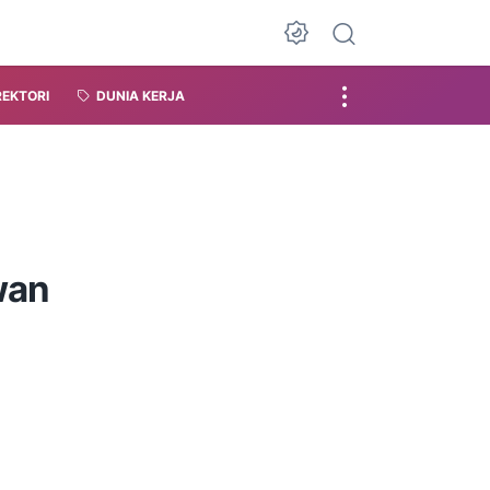
REKTORI
DUNIA KERJA
wan