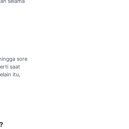
lah selama
 hingga sore
erti saat
lain itu,
?