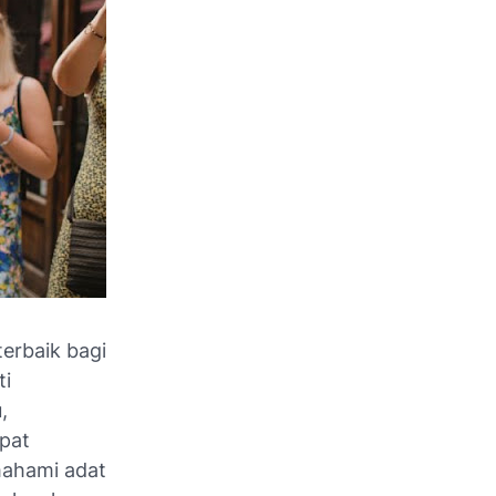
erbaik bagi
ti
,
pat
mahami adat