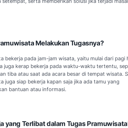
 setempat, serta memberikan solusi jika terjadi masa
ramuwisata Melakukan Tugasnya?
 bekerja pada jam-jam wisata, yaitu mulai dari pagi
a juga kerap bekerja pada waktu-waktu tertentu, sep
an tiba atau saat ada acara besar di tempat wisata. Se
 juga siap bekerja kapan saja jika ada tamu yang
n bantuan atau informasi.
ja yang Terlibat dalam Tugas Pramuwisata