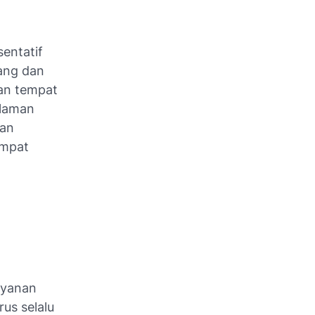
entatif
nang dan
an tempat
alaman
kan
empat
ayanan
us selalu