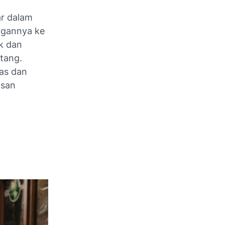
ar dalam
ngannya ke
k dan
tang.
gas dan
asan