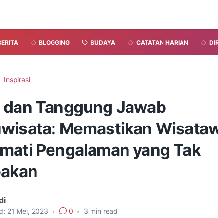
BERITA
BLOGGING
BUDAYA
CATATAN HARIAN
DI
Inspirasi
 dan Tanggung Jawab
wisata: Memastikan Wisata
mati Pengalaman yang Tak
pakan
di
d:
21 Mei, 2023
•
0
•
3
min read