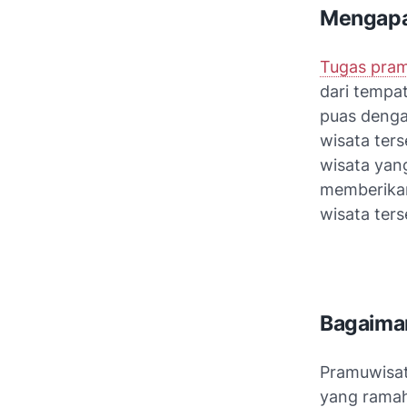
Mengapa
Tugas pra
dari tempa
puas deng
wisata ter
wisata yan
memberikan
wisata ters
Bagaima
Pramuwisa
yang ramah