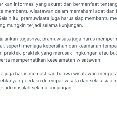
rikan informasi yang akurat dan bermanfaat tentan
rta membantu wisatawan dalam memahami adat dan
Selain itu, pramuwisata juga harus siap membantu me
ng mungkin terjadi selama kunjungan.
alankan tugasnya, pramuwisata juga harus memperh
al, seperti menjaga kebersihan dan keamanan tempat
i praktek-praktek yang merusak lingkungan atau bu
serta memperhatikan keselamatan wisatawan.
a juga harus memastikan bahwa wisatawan mengeta
etika yang berlaku di tempat wisata dan selalu siap
 terjadi masalah selama kunjungan.