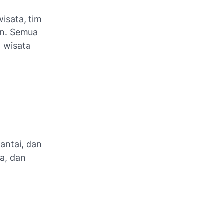
isata, tim
an. Semua
 wisata
antai, dan
ra, dan