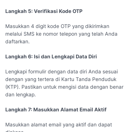
Langkah 5: Verifikasi Kode OTP
Masukkan 4 digit kode OTP yang dikirimkan
melalui SMS ke nomor telepon yang telah Anda
daftarkan.
Langkah 6: Isi dan Lengkapi Data Diri
Lengkapi formulir dengan data diri Anda sesuai
dengan yang tertera di Kartu Tanda Penduduk
(KTP). Pastikan untuk mengisi data dengan benar
dan lengkap.
Langkah 7: Masukkan Alamat Email Aktif
Masukkan alamat email yang aktif dan dapat