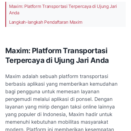
Maxim: Platform Transportasi Terpercaya di Ujung Jari
Anda
Langkah-langkah Pendaftaran Maxim
Maxim: Platform Transportasi
Terpercaya di Ujung Jari Anda
Maxim adalah sebuah platform transportasi
berbasis aplikasi yang memberikan kemudahan
bagi pengguna untuk memesan layanan
pengemudi melalui aplikasi di ponsel. Dengan
layanan yang mirip dengan taksi online lainnya
yang populer di Indonesia, Maxim hadir untuk
memenuhi kebutuhan mobilitas masyarakat
modern. Platform ini memberikan kesempatan