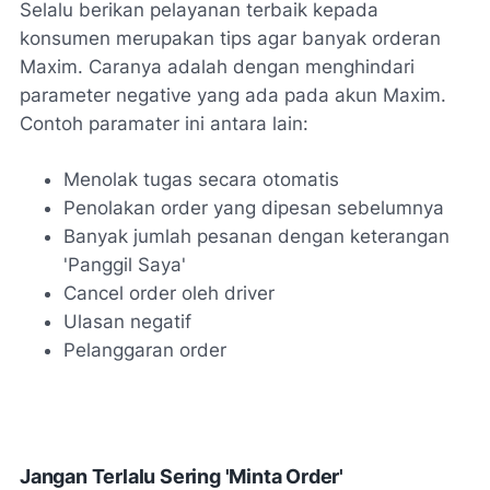
Selalu berikan pelayanan terbaik kepada
konsumen merupakan tips agar banyak orderan
Maxim. Caranya adalah dengan menghindari
parameter negative yang ada pada akun Maxim.
Contoh paramater ini antara lain:
Menolak tugas secara otomatis
Penolakan order yang dipesan sebelumnya
Banyak jumlah pesanan dengan keterangan
'Panggil Saya'
Cancel order oleh driver
Ulasan negatif
Pelanggaran order
Jangan Terlalu Sering 'Minta Order'