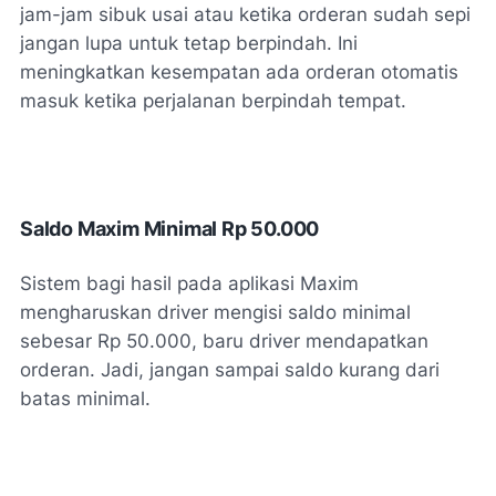
jam-jam sibuk usai atau ketika orderan sudah sepi
jangan lupa untuk tetap berpindah. Ini
meningkatkan kesempatan ada orderan otomatis
masuk ketika perjalanan berpindah tempat.
Saldo Maxim Minimal Rp 50.000
Sistem bagi hasil pada aplikasi Maxim
mengharuskan driver mengisi saldo minimal
sebesar Rp 50.000, baru driver mendapatkan
orderan. Jadi, jangan sampai saldo kurang dari
batas minimal.