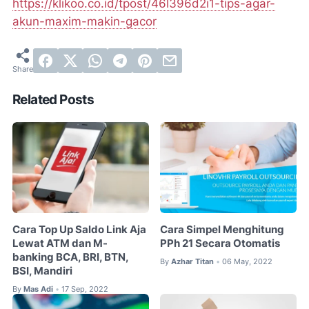
https://klikoo.co.id/tpost/46l396d2i1-tips-agar-
akun-maxim-makin-gacor
Related Posts
Cara Top Up Saldo Link Aja
Cara Simpel Menghitung
Lewat ATM dan M-
PPh 21 Secara Otomatis
banking BCA, BRI, BTN,
By
Azhar Titan
06 May, 2022
•
BSI, Mandiri
By
Mas Adi
17 Sep, 2022
•