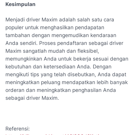
Kesimpulan
Menjadi driver Maxim adalah salah satu cara
populer untuk menghasilkan pendapatan
tambahan dengan mengemudikan kendaraan
Anda sendiri. Proses pendaftaran sebagai driver
Maxim sangatlah mudah dan fleksibel,
memungkinkan Anda untuk bekerja sesuai dengan
kebutuhan dan ketersediaan Anda. Dengan
mengikuti tips yang telah disebutkan, Anda dapat
meningkatkan peluang mendapatkan lebih banyak
orderan dan meningkatkan penghasilan Anda
sebagai driver Maxim.
Referensi: