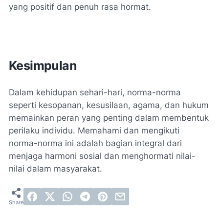
yang positif dan penuh rasa hormat.
Kesimpulan
Dalam kehidupan sehari-hari, norma-norma
seperti kesopanan, kesusilaan, agama, dan hukum
memainkan peran yang penting dalam membentuk
perilaku individu. Memahami dan mengikuti
norma-norma ini adalah bagian integral dari
menjaga harmoni sosial dan menghormati nilai-
nilai dalam masyarakat.