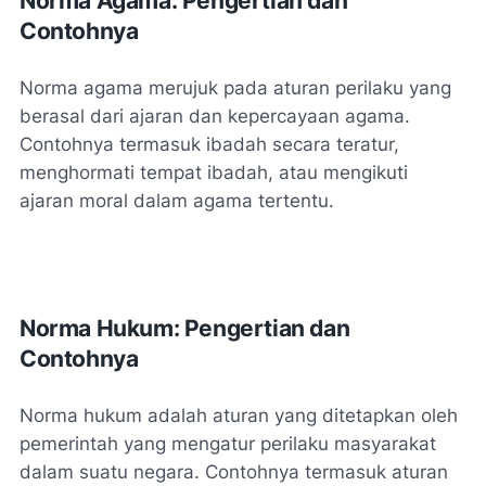
Norma Agama: Pengertian dan
Contohnya
Norma agama merujuk pada aturan perilaku yang
berasal dari ajaran dan kepercayaan agama.
Contohnya termasuk ibadah secara teratur,
menghormati tempat ibadah, atau mengikuti
ajaran moral dalam agama tertentu.
Norma Hukum: Pengertian dan
Contohnya
Norma hukum adalah aturan yang ditetapkan oleh
pemerintah yang mengatur perilaku masyarakat
dalam suatu negara. Contohnya termasuk aturan