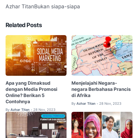
Azhar Titan
Bukan siapa-siapa
Related Posts
Apa yang Dimaksud
Menjelajahi Negara-
dengan Media Promosi
negara Berbahasa Prancis
Online? Berikan 5
di Afrika
Contohnya
By
Azhar Titan
28 Nov, 2023
•
By
Azhar Titan
28 Nov, 2023
•