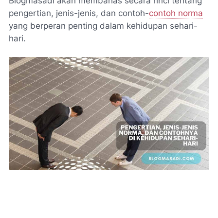
Blogmasadi akan membahas secara rinci tentang
pengertian, jenis-jenis, dan contoh-
contoh norma
yang berperan penting dalam kehidupan sehari-
hari.