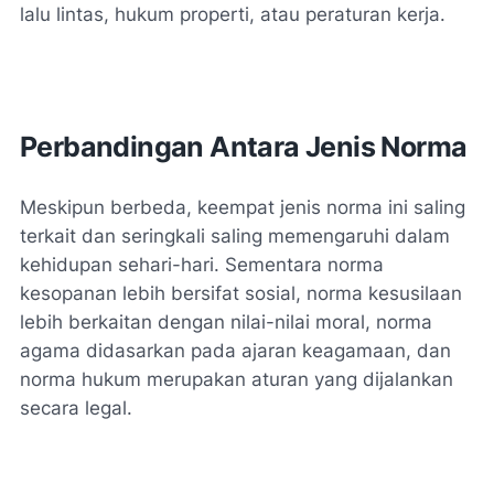
lalu lintas, hukum properti, atau peraturan kerja.
Perbandingan Antara Jenis Norma
Meskipun berbeda, keempat jenis norma ini saling
terkait dan seringkali saling memengaruhi dalam
kehidupan sehari-hari. Sementara norma
kesopanan lebih bersifat sosial, norma kesusilaan
lebih berkaitan dengan nilai-nilai moral, norma
agama didasarkan pada ajaran keagamaan, dan
norma hukum merupakan aturan yang dijalankan
secara legal.