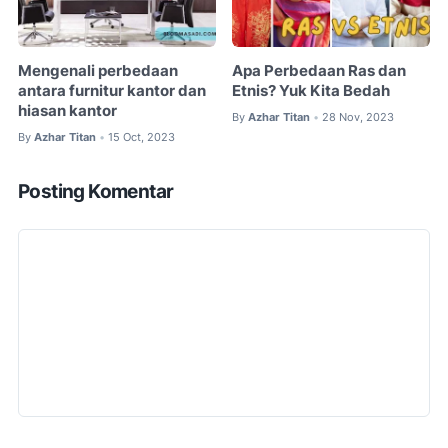
Mengenali perbedaan
Apa Perbedaan Ras dan
antara furnitur kantor dan
Etnis? Yuk Kita Bedah
hiasan kantor
By
Azhar Titan
28 Nov, 2023
•
By
Azhar Titan
15 Oct, 2023
•
Posting Komentar