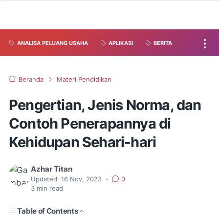
ANALISA PELUANG USAHA
APLIKASI
BERITA
Beranda
Materi Pendidikan
Pengertian, Jenis Norma, dan
Contoh Penerapannya di
Kehidupan Sehari-hari
Azhar Titan
Updated:
16 Nov, 2023
•
0
3
min read
Table of Contents