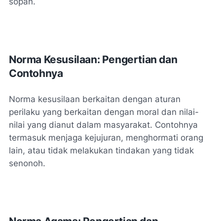
sopan.
Norma Kesusilaan: Pengertian dan
Contohnya
Norma kesusilaan berkaitan dengan aturan
perilaku yang berkaitan dengan moral dan nilai-
nilai yang dianut dalam masyarakat. Contohnya
termasuk menjaga kejujuran, menghormati orang
lain, atau tidak melakukan tindakan yang tidak
senonoh.