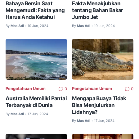
Bahaya Bersin Saat
Fakta Menakjubkan
Mengemudi: Fakta yang
tentang Bahan Bakar
Harus Anda Ketahui
Jumbo Jet
By
Mas Adi
19 Jun, 2024
By
Mas Adi
19 Jun, 2024
•
•
Pengetahuan Umum
Pengetahuan Umum
0
0
Australia Memiliki Pantai
Mengapa Buaya Tidak
Terbanyak di Dunia
Bisa Menjulurkan
Lidahnya?
By
Mas Adi
17 Jun, 2024
•
By
Mas Adi
17 Jun, 2024
•