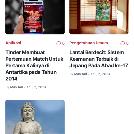
Aplikasi
Pengetahuan Umum
0
0
Tinder Membuat
Lantai Berdecit: Sistem
Pertemuan Match Untuk
Keamanan Terbaik di
Pertama Kalinya di
Jepang Pada Abad ke-17
Antartika pada Tahun
By
Mas Adi
17 Jun, 2024
•
2014
By
Mas Adi
17 Jun, 2024
•