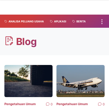
ANALISA PELUANG USAHA
APLIKASI
BERITA
Blog
Pengetahuan Umum
Pengetahuan Umum
0
0