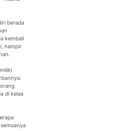
iri berada
han
a kembali
, hampir
nan.
iliki
orbannya.
 orang
 di kelas
berapa
i semuanya