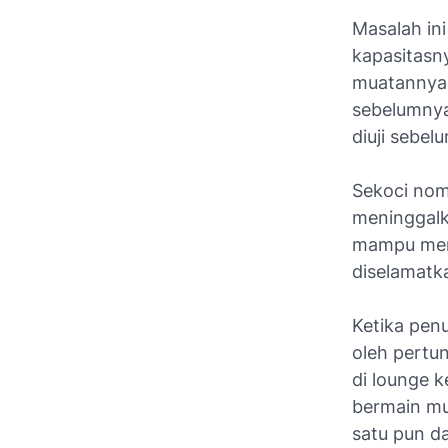
Masalah ini
kapasitasn
muatannya.
sebelumnya 
diuji sebel
Sekoci nom
meninggalk
mampu memu
diselamatk
Ketika pen
oleh pertu
di lounge k
bermain mu
satu pun da