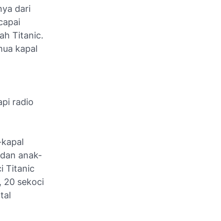
nya dari
capai
ah Titanic.
mua kapal
api radio
-kapal
 dan anak-
i Titanic
, 20 sekoci
tal