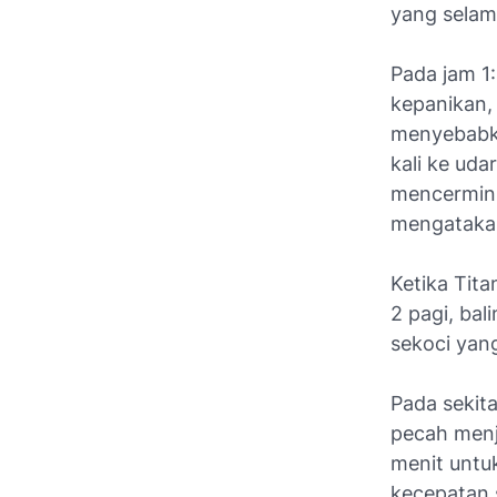
yang selama
Pada jam 1:
kepanikan,
menyebabka
kali ke uda
mencermink
mengatakan
Ketika Tita
2 pagi, bali
sekoci yang
Pada sekit
pecah menj
menit untu
kecepatan s