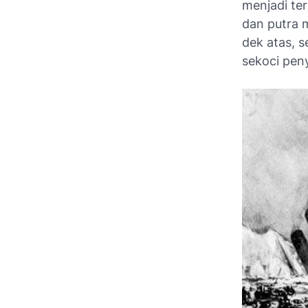
menjadi te
dan putra 
dek atas, 
sekoci peny