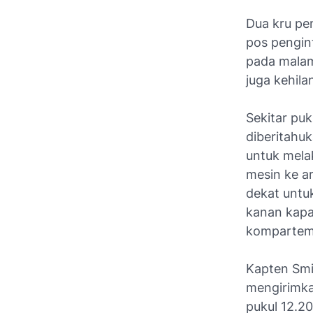
Dua kru pen
pos pengint
pada malam 
juga kehila
Sekitar pu
diberitahu
untuk mela
mesin ke ar
dekat untu
kanan kapa
komparteme
Kapten Smi
mengirimkan
pukul 12.2