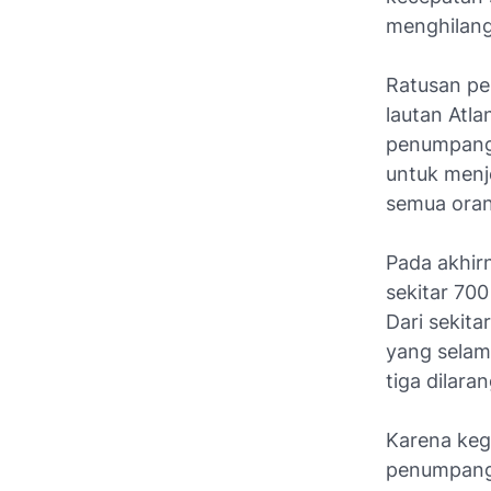
menghilang 
Ratusan pe
lautan Atla
penumpang,
untuk menj
semua oran
Pada akhirn
sekitar 70
Dari sekit
yang selam
tiga dilara
Karena keg
penumpang 