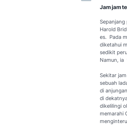
Jam jam te
Sepanjang p
Harold Bri
es. Pada m
diketahui 
sedikit per
Namun, ia 
Sekitar ja
sebuah lad
di anjungan
di dekatnya
dikelilingi
memarahi Ca
menginteru