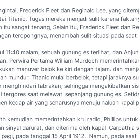
gintai, Frederick Fleet dan Reginald Lee, yang ditem
ai Titanic. Tugas mereka menjadi sulit karena faktan
itu sangat tenang, Selain itu, Frederick Fleet dan Re
ngan teropongnya, menambah sulit situasi pada saat i
kul 11:40 malam, sebuah gunung es terlihat, dan Anju
kan. Perwira Pertama William Murdoch memerintahka
kukan manuver belok ke kiri dengan tajam. dan menj
ah mundur. Titanic mulai berbelok, tetapi jaraknya su
k menghindari tabrakan, sehingga mengakibatkan sis
l tergores saat melewati sepanjang gunung es. Setid
n kedap air yang seharusnya menuju haluan kapal 
th kemudian memerintahkan kru radio, Phillips untuk
 sinyal darurat, dan diterima oleh kapal Carpathia s
0 pagi, pada tanggal 15 April 1912. Namun, pada saa