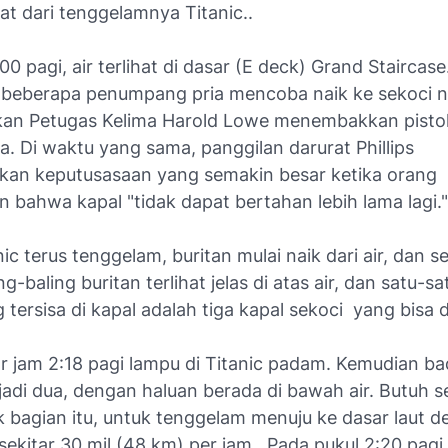
t dari tenggelamnya Titanic..
00 pagi, air terlihat di dasar (E deck) Grand Staircase
 beberapa penumpang pria mencoba naik ke sekoci 
n Petugas Kelima Harold Lowe menembakkan pistol
ra. Di waktu yang sama, panggilan darurat Phillips
an keputusasaan yang semakin besar ketika orang
 bahwa kapal "tidak dapat bertahan lebih lama lagi."
nic terus tenggelam, buritan mulai naik dari air, dan se
ng-baling buritan terlihat jelas di atas air, dan satu-s
 tersisa di kapal adalah tiga kapal sekoci yang bisa di
ar jam 2:18 pagi lampu di Titanic padam. Kemudian b
adi dua, dengan haluan berada di bawah air. Butuh s
k bagian itu, untuk tenggelam menuju ke dasar laut 
ekitar 30 mil (48 km) per jam. Pada pukul 2:20 pagi,