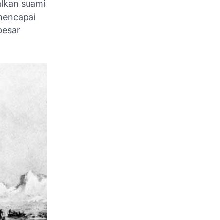
alkan suami
 mencapai
besar