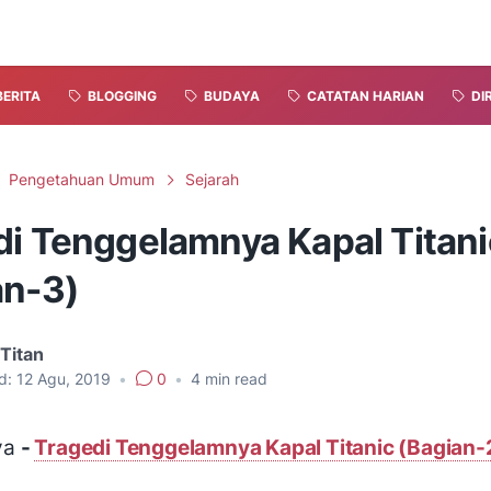
BERITA
BLOGGING
BUDAYA
CATATAN HARIAN
DI
Pengetahuan Umum
Sejarah
di Tenggelamnya Kapal Titani
an-3)
Titan
d:
12 Agu, 2019
•
0
•
4
min read
ya
-
Tragedi Tenggelamnya Kapal Titanic (Bagian-