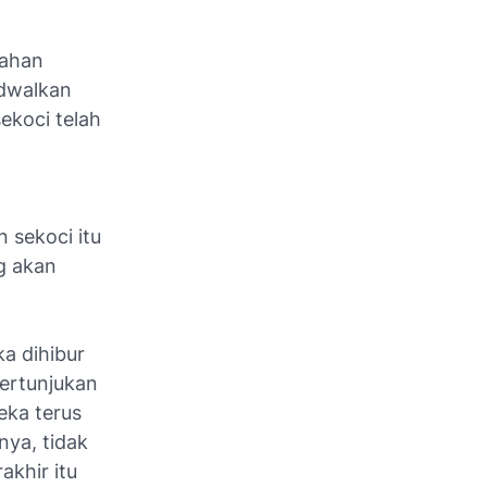
nahan
adwalkan
ekoci telah
 sekoci itu
g akan
a dihibur
pertunjukan
eka terus
nya, tidak
akhir itu