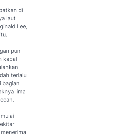
patkan di
ya laut
ginald Lee,
tu.
ngan pun
n kapal
alankan
dah terlalu
i bagian
aknya lima
pecah.
 mulai
ekitar
t menerima