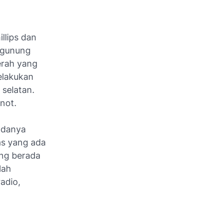
illips dan
 gunung
erah yang
elakukan
 selatan.
not.
adanya
as yang ada
ang berada
lah
radio,