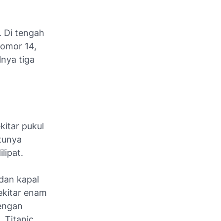
. Di tengah
nomor 14,
nya tiga
kitar pukul
atunya
lipat.
adan kapal
ekitar enam
dengan
 Titanic