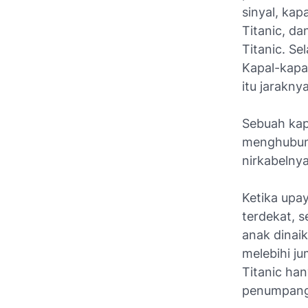
sinyal, kap
Titanic, d
Titanic. Se
Kapal-kapa
itu jaraknya
Sebuah kapa
menghubungi
nirkabelnya
Ketika upa
terdekat, 
anak dinaik
melebihi ju
Titanic han
penumpang