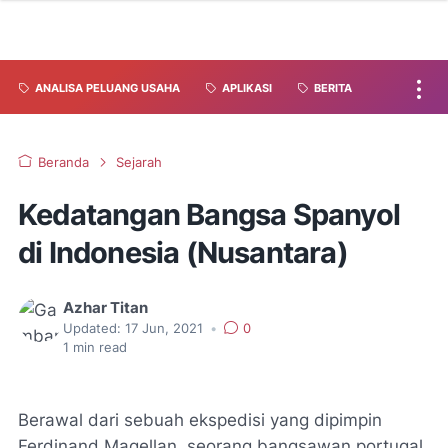
ANALISA PELUANG USAHA
APLIKASI
BERITA
Beranda
Sejarah
Kedatangan Bangsa Spanyol
di Indonesia (Nusantara)
Azhar Titan
Updated:
17 Jun, 2021
•
0
1
min read
Berawal dari sebuah ekspedisi yang dipimpin
Ferdinand Magellan, seorang bangsawan portugal