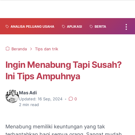
ANALISA PELUANG USAHA
APLIKASI
BERITA
Beranda
Tips dan trik
Ingin Menabung Tapi Susah?
Ini Tips Ampuhnya
Mas Adi
Updated:
16 Sep, 2024
•
0
2
min read
Menabung memiliki keuntungan yang tak
terbantahkan bagi semua orang. Sangat mudah