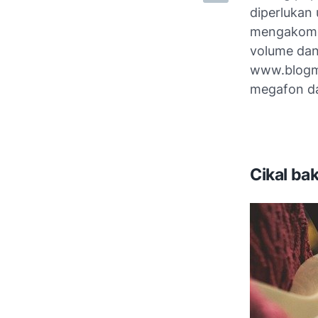
diperlukan
mengakomod
volume dan 
www.blogm
megafon da
Cikal bak