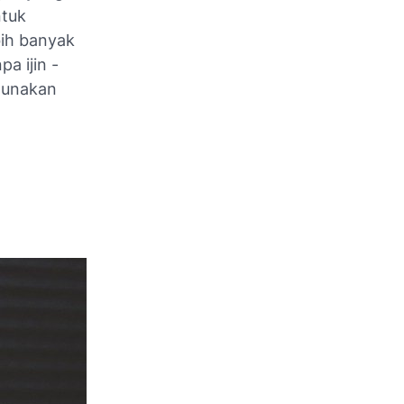
ntuk
ih banyak
a ijin -
gunakan