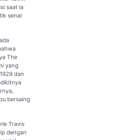
i saat ia
tik senar
Pada
k bahwa
nya
The
mi yang
n 1929 dan
dikitnya
rnya,
mpu bersaing
le Travis
irip dengan