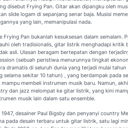
ang disebut Frying Pan. Gitar akan dipangku oleh musis
n slide logam di sepanjang senar baja. Musisi meme
gannya yang lain, memanipulasi nada.
 Frying Pan bukanlah kesuksesan dalam semalam. 
auhi oleh tradisionalis, gitar listrik menghadapi kriti
idak asli. Ulasan beragam bertepatan dengan terjadi
ession
(
sebuah peristiwa menurunnya tingkat ekono
ara dramatis di seluruh dunia yang terjadi mulai tahu
g selama sekitar 10 tahun
) , yang berdampak pada se
 mampu membeli instrumen musik baru. Namun, akhi
try dan jazz melompat ke gitar listrik, yang kini ma
trumen musik lain dalam satu ensemble.
 1947, desainer Paul Bigsby dan penyanyi country Mer
a pada desain terbaru untuk gitar listrik, satu lagi m