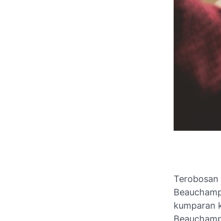
Terobosan 
Beaucham
kumparan k
Beauchamp 