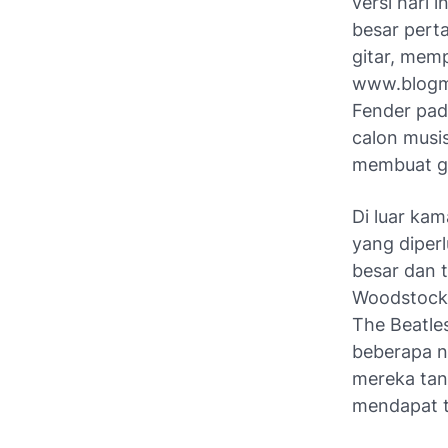
versi hari 
besar pert
gitar, memp
www.blogma
Fender pada
calon musi
membuat git
Di luar ka
yang diperl
besar dan 
Woodstock.
The Beatles
beberapa 
mereka tanp
mendapat t