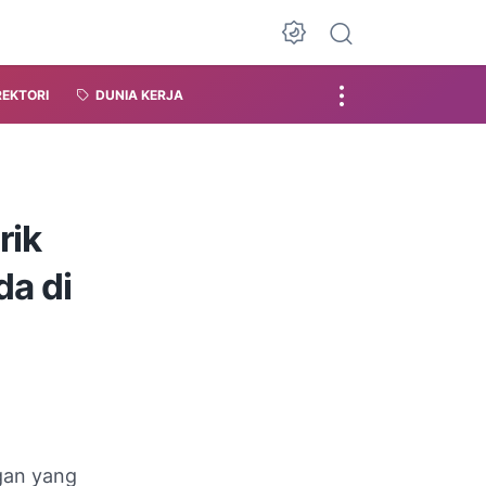
REKTORI
DUNIA KERJA
rik
da di
ngan yang