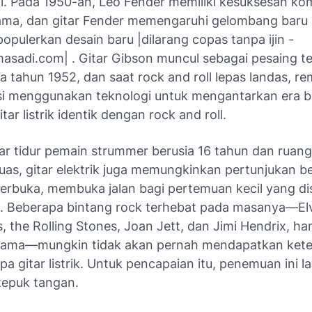
ini. Pada 1950-an, Leo Fender memiliki kesuksesan kom
ama, dan gitar Fender memengaruhi gelombang bar
opulerkan desain baru |dilarang copas tanpa ijin -
sadi.com| . Gitar Gibson muncul sebagai pesaing t
 tahun 1952, dan saat rock and roll lepas landas, re
si menggunakan teknologi untuk mengantarkan era b
ar listrik identik dengan rock and roll.
mar tidur pemain strummer berusia 16 tahun dan ruan
uas, gitar elektrik juga memungkinkan pertunjukan b
terbuka, membuka jalan bagi pertemuan kecil yang di
 Beberapa bintang rock terhebat pada masanya—Elvi
, the Rolling Stones, Joan Jett, dan Jimi Hendrix, h
nama—mungkin tidak akan pernah mendapatkan ket
a gitar listrik. Untuk pencapaian itu, penemuan ini l
epuk tangan.