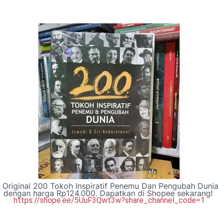
Original 200 Tokoh Inspiratif Penemu Dan Pengubah Dunia 
dengan harga Rp124.000. Dapatkan di Shopee sekarang! 
https://shope.ee/5UuF3Qwt3w?share_channel_code=1