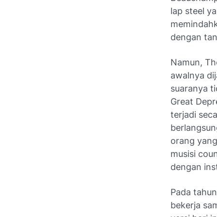
lap steel y
memindahka
dengan tan
Namun, The
awalnya dij
suaranya t
Great Depr
terjadi sec
berlangsun
orang yang
musisi coun
dengan ins
Pada tahun
bekerja sam