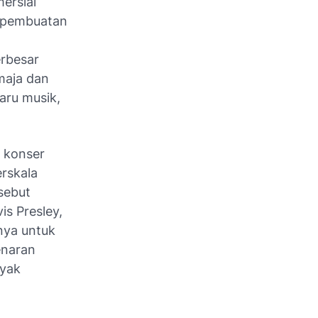
ersial
u pembuatan
erbesar
maja dan
aru musik,
g konser
erskala
sebut
s Presley,
anya untuk
enaran
ayak