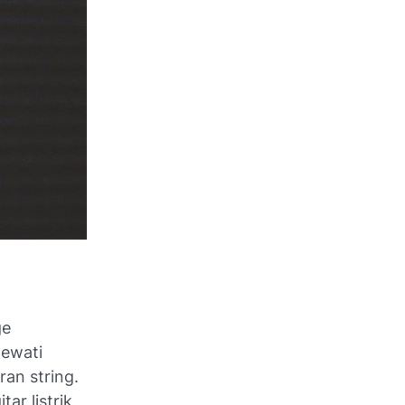
ge
ewati
an string.
r listrik