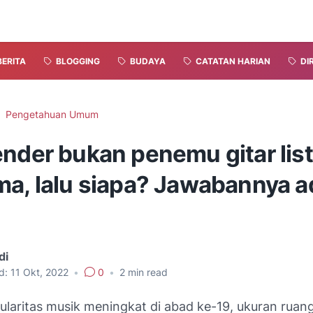
BERITA
BLOGGING
BUDAYA
CATATAN HARIAN
DI
Pengetahuan Umum
nder bukan penemu gitar list
ma, lalu siapa? Jawabannya a
di
d:
11 Okt, 2022
•
0
•
2
min read
pularitas musik meningkat di abad ke-19, ukuran rua