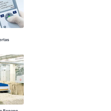
ertas
n Benang