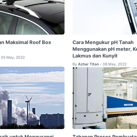
an Maksimal Roof Box
Cara Mengukur pH Tanah
?
Menggunakan pH meter, K
Lakmus dan Kunyit
05 May, 2022
By
Azhar Titan
06 May, 2022
•
baik untuk Mengurangi
Tahapan Proses Pembuata