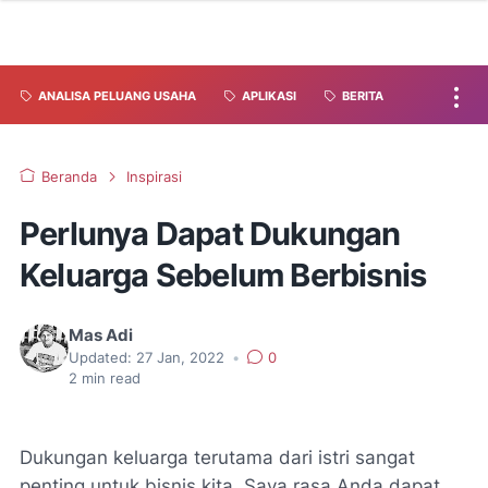
ANALISA PELUANG USAHA
APLIKASI
BERITA
Beranda
Inspirasi
Perlunya Dapat Dukungan
Keluarga Sebelum Berbisnis
Mas Adi
Updated:
27 Jan, 2022
•
0
2
min read
Dukungan keluarga terutama dari istri sangat
penting untuk bisnis kita. Saya rasa Anda dapat